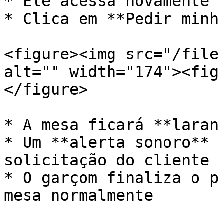
* Ele acessa novamente 
* Clica em **Pedir minh
<figure><img src="/file
alt="" width="174"><fig
</figure>

* A mesa ficará **laran
* Um **alerta sonoro** 
solicitação do cliente

* O garçom finaliza o p
mesa normalmente
