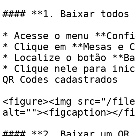
#### **1. Baixar todos 
* Acesse o menu **Confi
* Clique em **Mesas e C
* Localize o botão **Ba
* Clique nele para inic
QR Codes cadastrados

<figure><img src="/file
alt=""><figcaption></fi
#### **2. Baixar um QR 